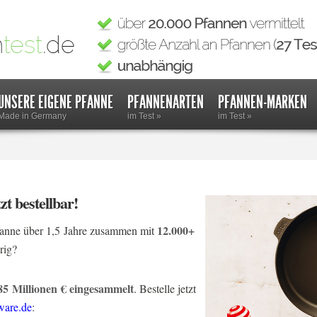
UNSERE EIGENE PFANNE
PFANNENARTEN
PFANNEN-MARKEN
Made in Germany
im Test
»
im Test
»
zt bestellbar!
12.000+
anne über 1,5 Jahre zusammen mit
rig?
85 Millionen € eingesammelt
. Bestelle jetzt
ware.de
: