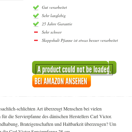
Gut verarbeitet
Sehr langlebig
25 Jahre Garantie
Sehr schwer
Skeppshult Pfanne ist etwas besser verarbeitet
A product could not be loaded.
BEI AMAZON ANSEHEN
 sachlich-schlichten Art überzeugt Menschen bei vielen
 für die Servierpfanne des dänischen Herstellers Carl Victor.
ndhabung, Brateigenschaften und Haltbarkeit überzeugen? Um
ir die Carl Victor Servierpfanne 28 cm.