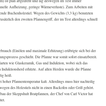
) ist plan abgedreht und lag deswegen im Test immer
hnelle Aufheizung, geringe Wärmeverluste). Zum Arbeiten mit
rende Buchenholzstiel. Wegen des Gewichts (3,3 kg) benutzten
ätzlich den zweiten Pfannengriff, der im Test allerdings schnell
brauch (Einölen und maximale Erhitzung) erübrigte sich bei der
lungsprozess geschieht. Die Pfanne war somit sofort einsatzbereit.
rdarten wie Glaskeramik, Gas und Induktion, wobei sich das
m Induktionsherd erhitzte. Auf allen Herden wurde die Pfanne
ig heiß.
i hoher Pfannentemperatur kalt. Allerdings muss hier nachteilig
egen des Holzstiels nicht in einen Backofen oder Grill gehört.
hbau der Skeppshult Bratpfannen, der Chef von Carl Victor hat
tet.