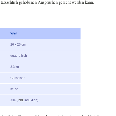
h tatsächlich gehobenen Ansprüchen gerecht werden kann.
Wert
26 x 26 cm
quadratisch
3,3 kg
Gusseisen
keine
Alle (
inkl.
Induktion)